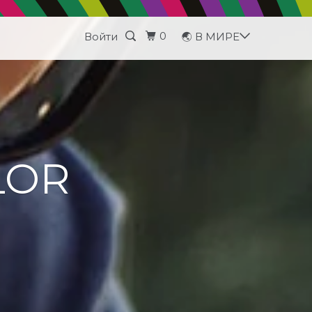
0
Войти
🌏 В МИРЕ
LOR